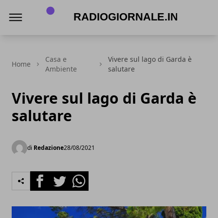
RadioGiornale.info
Casa e
Vivere sul lago di Garda è
Home
Ambiente
salutare
Vivere sul lago di Garda è
salutare
di
Redazione
28/08/2021
Facebook
Twitter
Whatsapp