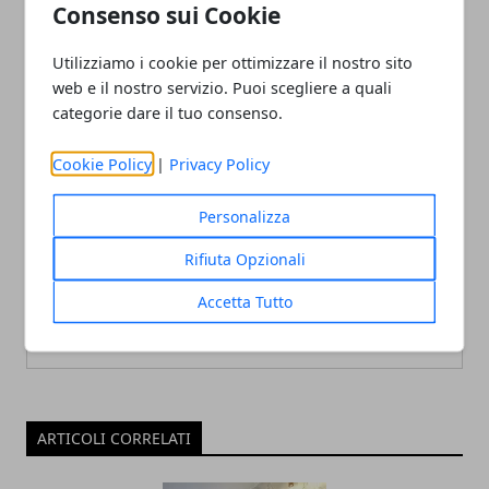
Consenso sui Cookie
suggerimenti per
cambiare l’auto che
orientarsi in fase di scelta
inquina troppo, cosa
succede a Milano?
Utilizziamo i cookie per ottimizzare il nostro sito
web e il nostro servizio. Puoi scegliere a quali
categorie dare il tuo consenso.
Cookie Policy
|
Privacy Policy
Personalizza
Redazione
Rifiuta Opzionali
Accetta Tutto
ARTICOLI CORRELATI