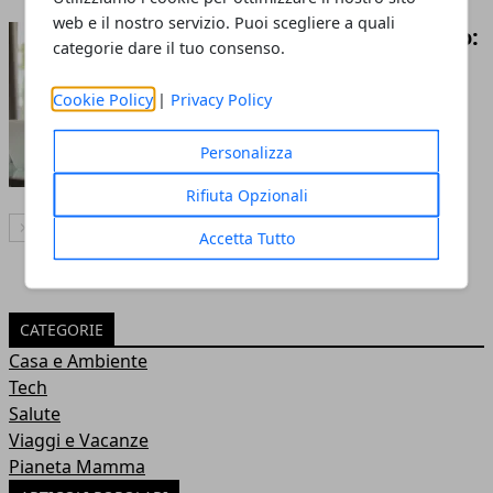
web e il nostro servizio. Puoi scegliere a quali
Postura e lavoro da remoto:
categorie dare il tuo consenso.
ecco qualche esercizio per
correggerla
Cookie Policy
|
Privacy Policy
01 giu 2023
Personalizza
Rifiuta Opzionali
Articolo Successivo
Accetta Tutto
CATEGORIE
Casa e Ambiente
Tech
Salute
Viaggi e Vacanze
Pianeta Mamma