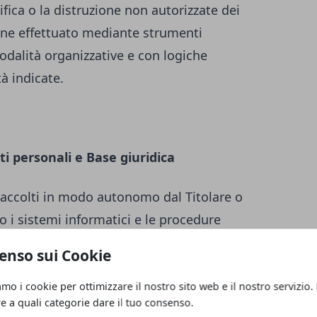
ifica o la distruzione non autorizzate dei
iene effettuato mediante strumenti
odalità organizzative e con logiche
tà indicate.
ti personali e Base giuridica
raccolti in modo autonomo dal Titolare o
o i sistemi informatici e le procedure
nto del presente Sito web acquisiscono
enso sui Cookie
, di carattere tecnico-informatico (ad es.
tilizzato, il sistema operativo, il nome di
amo i cookie per ottimizzare il nostro sito web e il nostro servizio.
re a quali categorie dare il tuo consenso.
 dai quali è stato effettuato l’accesso o