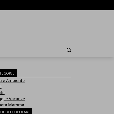
Cerca
TEGORIE
a e Ambiente
h
ute
ggi e Vacanze
neta Mamma
TICOLI POPOLARI