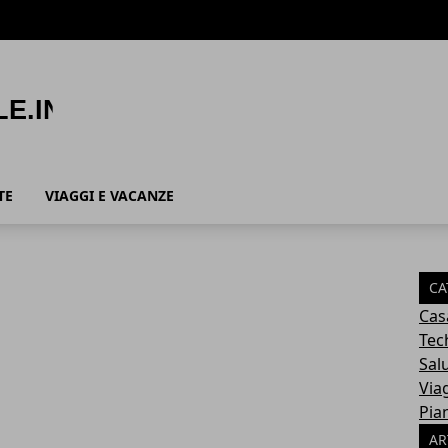
TE
VIAGGI E VACANZE
CA
Cas
Tec
Sal
Via
Pia
AR