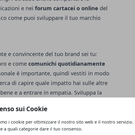
licazioni e nei
forum cartacei o online
del
Ecco come puoi sviluppare il tuo marchio
te e convincente del tuo brand sei tu:
voro e come
comunichi quotidianamente
rsonale è importante, quindi vestiti in modo
erca di capire quale impatto hai sulle altre
ene e a entrare in empatia. Sviluppa la
 da poter riconoscere le tue emozioni e
enso sui Cookie
utilizzare quella conoscenza per migliorare le
 i tuoi pensieri in modo chiaro ma con tatto
amo i cookie per ottimizzare il nostro sito web e il nostro servizio.
re a quali categorie dare il tuo consenso.
rsone. E assicurati di
prestare attenzione