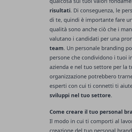
qualcosa sui tuoi valori fondame
risultati
. Di conseguenza, le per
di te, quindi è importante fare
qualità sono anche ciò che i m
valutano i candidati per una pr
team
. Un personale branding pos
persone che condividono i tuoi int
azienda e nel tuo settore per la 
organizzazione potrebbero trarne
esperti con cui ti connetti ti aiu
sviluppi nel tuo settore
.
Come creare il tuo personal br
Il modo in cui ti comporti al lav
creazione del tuo personal bran