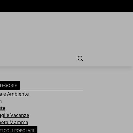
Cerca
TEGORIE
a e Ambiente
h
ute
ggi e Vacanze
neta Mamma
TICOLI POPOLARI