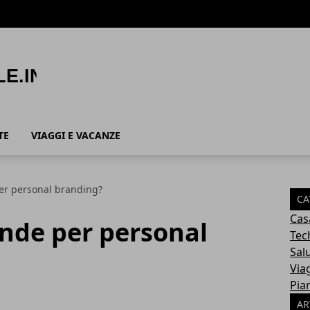
TE
VIAGGI E VACANZE
per personal branding?
CA
Cas
ende per personal
Tec
Sal
Via
Pia
AR