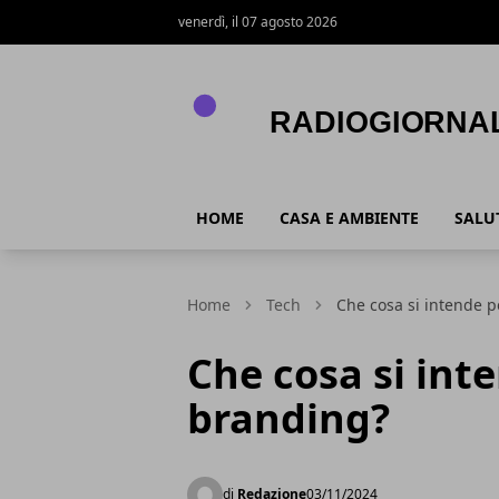
venerdì, il 07 agosto 2026
RadioGiornale.info
HOME
CASA E AMBIENTE
SALU
Home
Tech
Che cosa si intende 
Che cosa si int
branding?
di
Redazione
03/11/2024