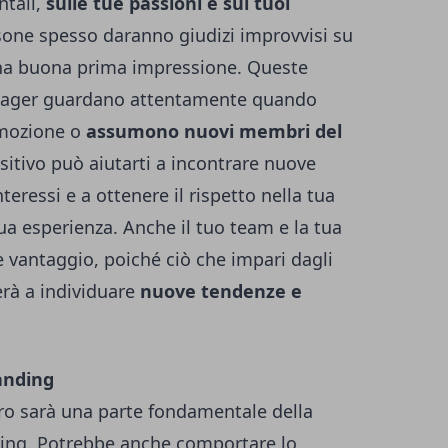
ntali,
sulle tue passioni e sui tuoi
sone spesso daranno giudizi improvvisi su
 una buona prima impressione. Queste
anager guardano attentamente quando
omozione o
assumono nuovi membri del
itivo può aiutarti a incontrare nuove
eressi e a ottenere il rispetto nella tua
tua esperienza. Anche il tuo team e la tua
 vantaggio, poiché ciò che impari dagli
terà a individuare
nuove tendenze e
anding
oro sarà una parte fondamentale della
ding. Potrebbe anche comportare lo